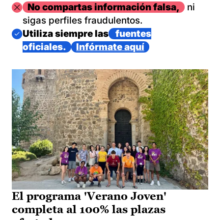
Imagen
No compartas información falsa,
ni
sigas perfiles fraudulentos.
Imagen
Utiliza siempre las
fuentes
oficiales.
Infórmate aquí
El programa 'Verano Joven'
completa al 100% las plazas