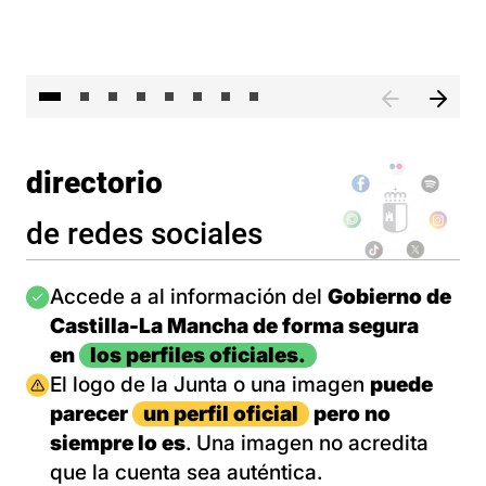
El 
directorio
de redes sociales
Imagen
Accede a al información del
Gobierno de
Castilla-La Mancha de forma segura
en
los perfiles oficiales.
Imagen
El logo de la Junta o una imagen
puede
parecer
un perfil oficial
pero no
siempre lo es
. Una imagen no acredita
que la cuenta sea auténtica.