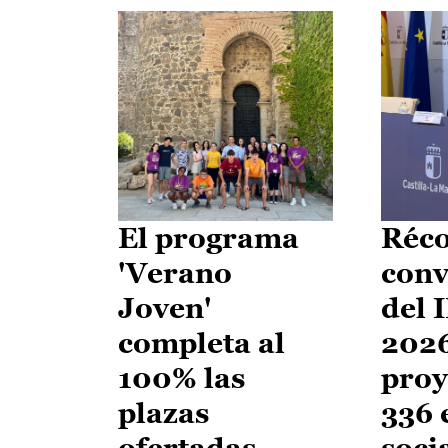
El programa
Réco
'Verano
conv
Joven'
del 
completa al
2026
100% las
proy
plazas
336 
ofertadas
soci