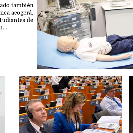
iado también
enca acogerá,
studiantes de
...