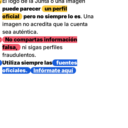
magen
El logo de la Junta o una imagen
puede parecer
un perfil
oficial
pero no siempre lo es
. Una
imagen no acredita que la cuenta
sea auténtica.
magen
No compartas información
falsa,
ni sigas perfiles
fraudulentos.
magen
Utiliza siempre las
fuentes
oficiales.
Infórmate aquí