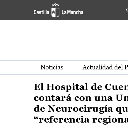
Actualidad de la región de 
Pasar al contenido principal
Noticias
Actualidad del 
El Hospital de Cue
contará con una U
de Neurocirugía qu
“referencia region