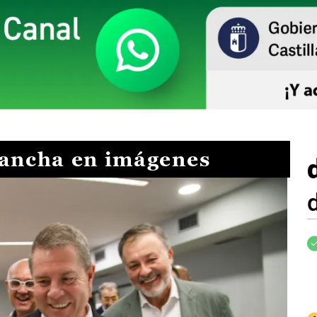
Mancha en imágenes
I