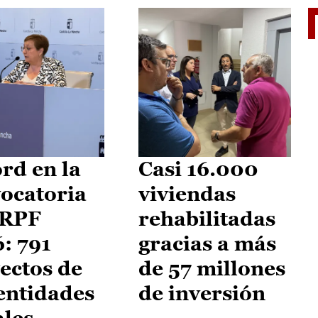
El je
rd en la
Casi 16.000
ocatoria
viviendas
IRPF
rehabilitadas
: 791
gracias a más
ectos de
de 57 millones
entidades
de inversión
ales