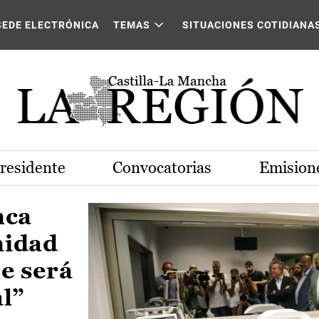
Castilla-La Mancha
SEDE ELECTRÓNICA
TEMAS
SITUACIONES COTIDIANA
Presidente
Convocatorias
Emisione
nca
nidad
e será
al”