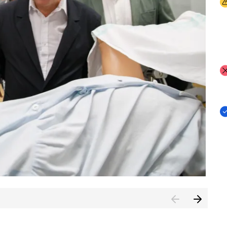
I
I
I
n de Cuenca (CESICU)