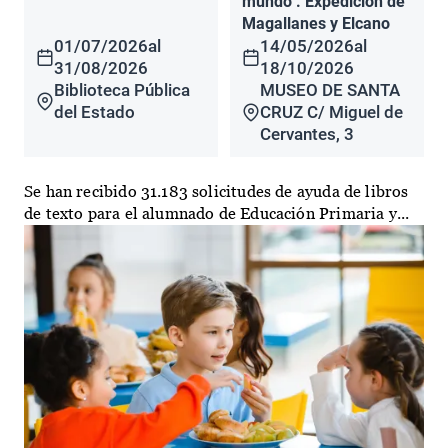
mundo". Expedición de
Magallanes y Elcano
01/07/2026
al
14/05/2026
al
31/08/2026
18/10/2026
Biblioteca Pública
MUSEO DE SANTA
del Estado
CRUZ C/ Miguel de
Cervantes, 3
Se han recibido 31.183 solicitudes de ayuda de libros
de texto para el alumnado de Educación Primaria y...