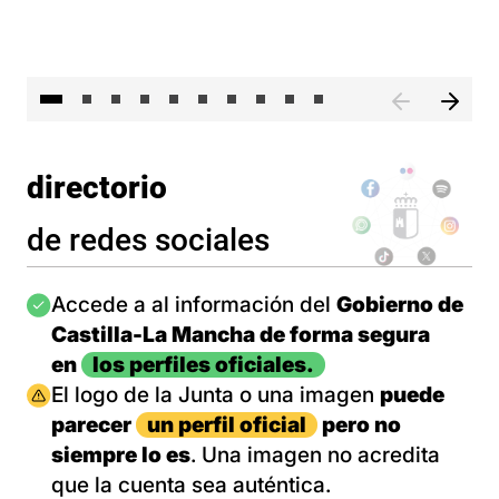
II 
directorio
de redes sociales
Imagen
Accede a al información del
Gobierno de
Castilla-La Mancha de forma segura
en
los perfiles oficiales.
Imagen
El logo de la Junta o una imagen
puede
parecer
un perfil oficial
pero no
siempre lo es
. Una imagen no acredita
que la cuenta sea auténtica.