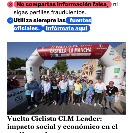
Imagen
No compartas información falsa,
ni
sigas perfiles fraudulentos.
Imagen
Utiliza siempre las
fuentes
oficiales.
Infórmate aquí
Vuelta Ciclista CLM Leader:
impacto social y económico en el