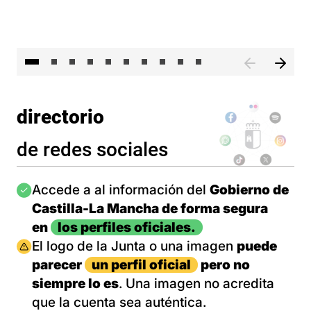
II 
directorio
de redes sociales
Imagen
Accede a al información del
Gobierno de
Castilla-La Mancha de forma segura
en
los perfiles oficiales.
Imagen
El logo de la Junta o una imagen
puede
parecer
un perfil oficial
pero no
siempre lo es
. Una imagen no acredita
que la cuenta sea auténtica.