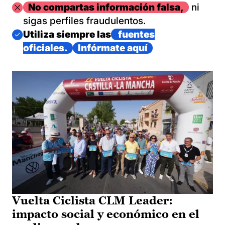
Imagen
No compartas información falsa,
ni
sigas perfiles fraudulentos.
Imagen
Utiliza siempre las
fuentes
oficiales.
Infórmate aquí
Vuelta Ciclista CLM Leader:
impacto social y económico en el