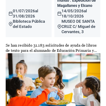
mundo". Expedición de
Magallanes y Elcano
01/07/2026
al
14/05/2026
al
31/08/2026
18/10/2026
Biblioteca Pública
MUSEO DE SANTA
del Estado
CRUZ C/ Miguel de
Cervantes, 3
Se han recibido 31.183 solicitudes de ayuda de libros
de texto para el alumnado de Educación Primaria y...