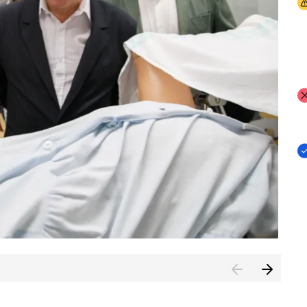
I
I
I
n de Cuenca (CESICU)