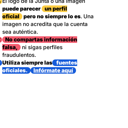
magen
El logo de la Junta o una imagen
puede parecer
un perfil
oficial
pero no siempre lo es
. Una
imagen no acredita que la cuenta
sea auténtica.
magen
No compartas información
falsa,
ni sigas perfiles
fraudulentos.
magen
Utiliza siempre las
fuentes
oficiales.
Infórmate aquí