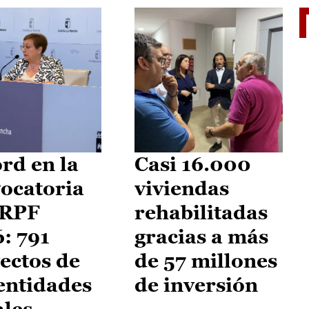
El je
rd en la
Casi 16.000
ocatoria
viviendas
IRPF
rehabilitadas
: 791
gracias a más
ectos de
de 57 millones
entidades
de inversión
ales