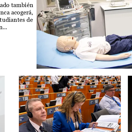
iado también
enca acogerá,
studiantes de
...