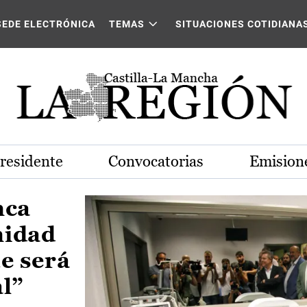
Castilla-La Mancha
SEDE ELECTRÓNICA
TEMAS
SITUACIONES COTIDIANA
Presidente
Convocatorias
Emisione
nca
nidad
e será
al”