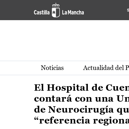
Actualidad de la región de 
Pasar al contenido principal
Noticias
Actualidad del 
El Hospital de Cue
contará con una U
de Neurocirugía qu
“referencia region