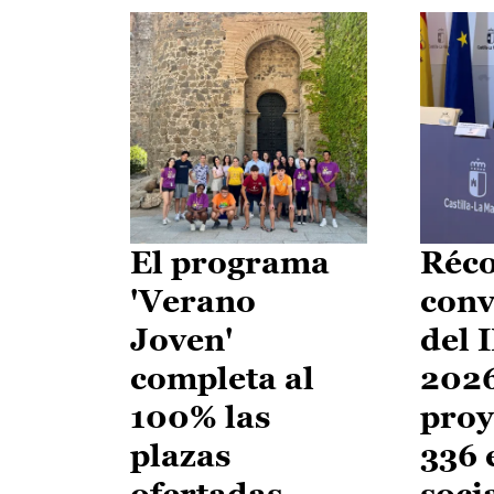
El programa
Réco
'Verano
conv
Joven'
del 
completa al
2026
100% las
proy
plazas
336 
ofertadas
soci