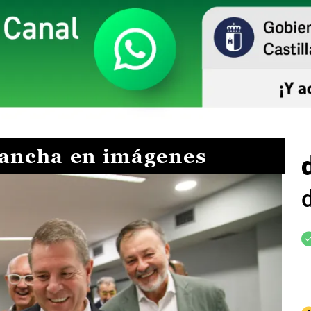
Mancha en imágenes
I