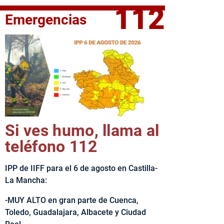
112
Emergencias
fe del Ejecutivo castellanomanchego, Emiliano García-Page, 
Si ves humo, llama al
teléfono 112
IPP de IIFF para el 6 de agosto en Castilla-
La Mancha:
-MUY ALTO en gran parte de Cuenca,
Toledo, Guadalajara, Albacete y Ciudad