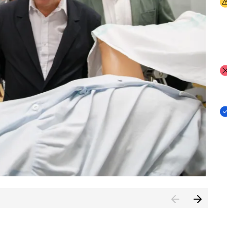
I
I
I
n de Cuenca (CESICU)