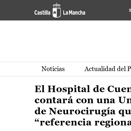
Actualidad de la región de 
Pasar al contenido principal
Noticias
Actualidad del 
El Hospital de Cue
contará con una U
de Neurocirugía qu
“referencia region