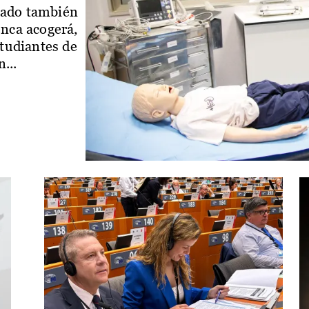
iado también
enca acogerá,
studiantes de
...