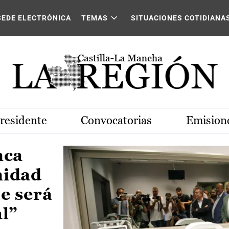
Castilla-La Mancha
SEDE ELECTRÓNICA
TEMAS
SITUACIONES COTIDIANA
Presidente
Convocatorias
Emisione
nca
nidad
e será
al”