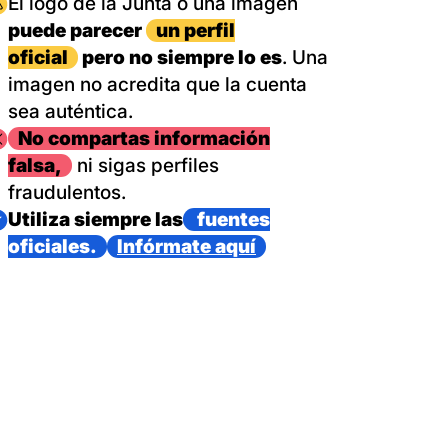
magen
El logo de la Junta o una imagen
puede parecer
un perfil
oficial
pero no siempre lo es
. Una
imagen no acredita que la cuenta
sea auténtica.
magen
No compartas información
falsa,
ni sigas perfiles
fraudulentos.
magen
Utiliza siempre las
fuentes
oficiales.
Infórmate aquí