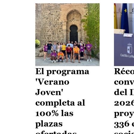
El programa
Réco
'Verano
conv
Joven'
del 
completa al
2026
100% las
proy
plazas
336 
ofertadas
soci