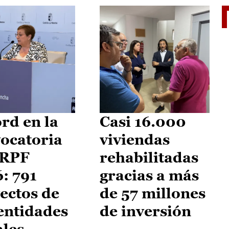
El je
rd en la
Casi 16.000
ocatoria
viviendas
IRPF
rehabilitadas
: 791
gracias a más
ectos de
de 57 millones
entidades
de inversión
ales