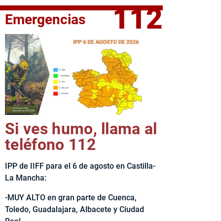
112
Emergencias
fe del Ejecutivo castellanomanchego, Emiliano García-Page, 
Si ves humo, llama al
teléfono 112
IPP de IIFF para el 6 de agosto en Castilla-
La Mancha:
-MUY ALTO en gran parte de Cuenca,
Toledo, Guadalajara, Albacete y Ciudad