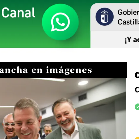
Mancha en imágenes
I