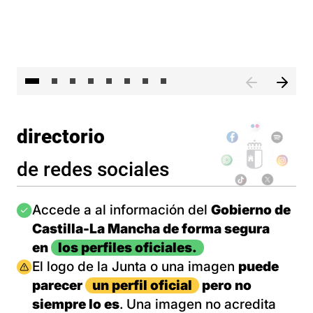
El presidente de Castilla-La Mancha, Emiliano García-Pa
El 
directorio
de redes sociales
Imagen
Accede a al información del
Gobierno de
Castilla-La Mancha de forma segura
en
los perfiles oficiales.
Imagen
El logo de la Junta o una imagen
puede
parecer
un perfil oficial
pero no
siempre lo es
. Una imagen no acredita