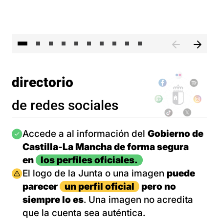
II 
directorio
de redes sociales
Imagen
Accede a al información del
Gobierno de
Castilla-La Mancha de forma segura
en
los perfiles oficiales.
Imagen
El logo de la Junta o una imagen
puede
parecer
un perfil oficial
pero no
siempre lo es
. Una imagen no acredita
que la cuenta sea auténtica.