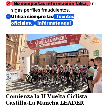
Imagen
No compartas información falsa,
ni
sigas perfiles fraudulentos.
Imagen
Utiliza siempre las
fuentes
oficiales.
Infórmate aquí
Comienza la II Vuelta Ciclista
Castilla-La Mancha LEADER