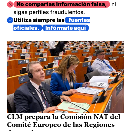
Imagen
No compartas información falsa,
ni
sigas perfiles fraudulentos.
Imagen
Utiliza siempre las
fuentes
oficiales.
Infórmate aquí
CLM prepara la Comisión NAT del
Comité Europeo de las Regiones