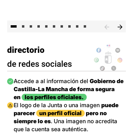
II 
directorio
de redes sociales
Imagen
Accede a al información del
Gobierno de
Castilla-La Mancha de forma segura
en
los perfiles oficiales.
Imagen
El logo de la Junta o una imagen
puede
parecer
un perfil oficial
pero no
siempre lo es
. Una imagen no acredita
que la cuenta sea auténtica.