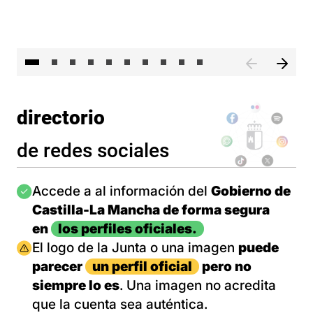
II 
directorio
de redes sociales
Imagen
Accede a al información del
Gobierno de
Castilla-La Mancha de forma segura
en
los perfiles oficiales.
Imagen
El logo de la Junta o una imagen
puede
parecer
un perfil oficial
pero no
siempre lo es
. Una imagen no acredita
que la cuenta sea auténtica.