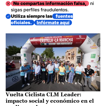
Imagen
No compartas información falsa,
ni
sigas perfiles fraudulentos.
Imagen
Utiliza siempre las
fuentes
oficiales.
Infórmate aquí
Vuelta Ciclista CLM Leader:
impacto social y económico en el