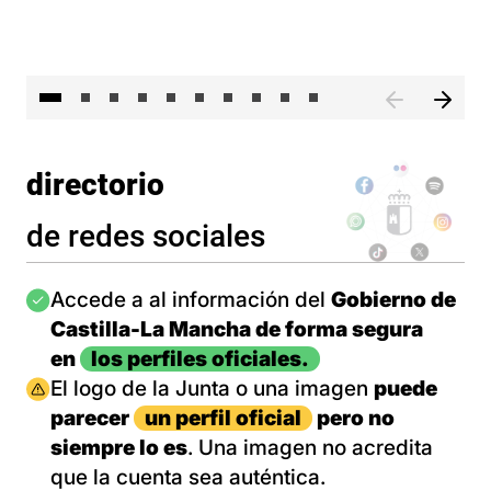
II 
directorio
de redes sociales
Imagen
Accede a al información del
Gobierno de
Castilla-La Mancha de forma segura
en
los perfiles oficiales.
Imagen
El logo de la Junta o una imagen
puede
parecer
un perfil oficial
pero no
siempre lo es
. Una imagen no acredita
que la cuenta sea auténtica.