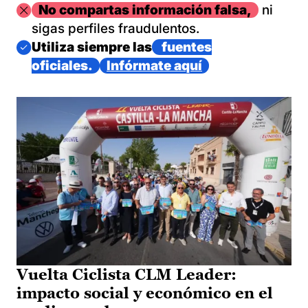
Imagen
No compartas información falsa,
ni
sigas perfiles fraudulentos.
Imagen
Utiliza siempre las
fuentes
oficiales.
Infórmate aquí
Vuelta Ciclista CLM Leader:
impacto social y económico en el