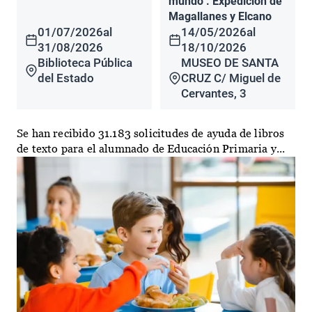
mundo". Expedición de
Magallanes y Elcano
01/07/2026
al
14/05/2026
al
31/08/2026
18/10/2026
Biblioteca Pública
MUSEO DE SANTA
del Estado
CRUZ C/ Miguel de
Cervantes, 3
Se han recibido 31.183 solicitudes de ayuda de libros
de texto para el alumnado de Educación Primaria y...