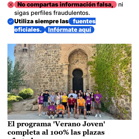
Imagen
No compartas información falsa,
ni
sigas perfiles fraudulentos.
Imagen
Utiliza siempre las
fuentes
oficiales.
Infórmate aquí
El programa 'Verano Joven'
completa al 100% las plazas