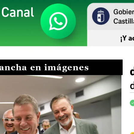
Mancha en imágenes
I