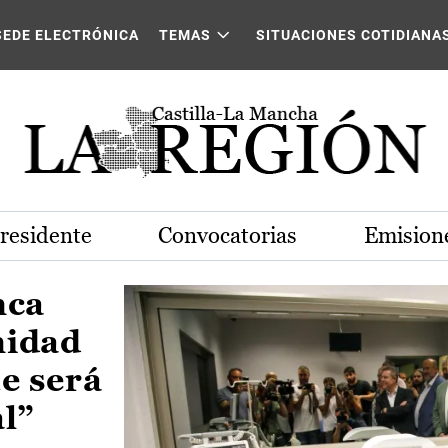
Castilla-La Mancha
SEDE ELECTRÓNICA
TEMAS
SITUACIONES COTIDIANA
Presidente
Convocatorias
Emisione
nca
nidad
e será
al”