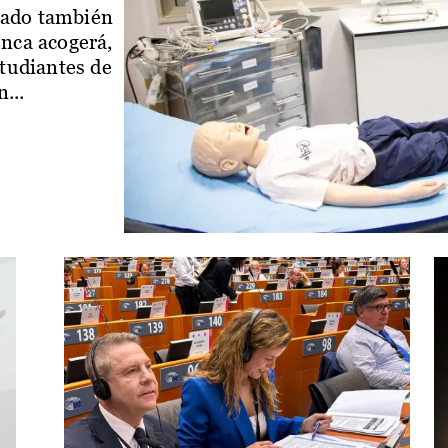
iado también
enca acogerá,
studiantes de
...