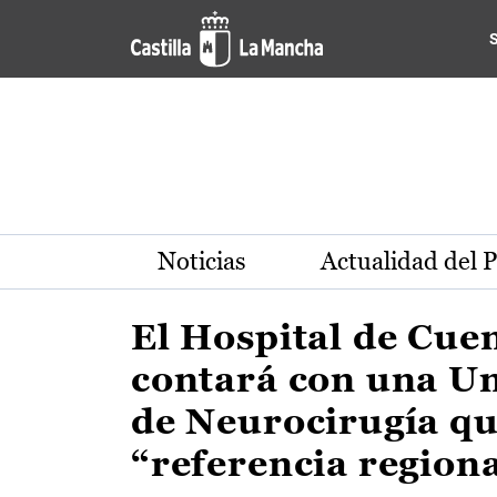
Actualidad de la región de 
Pasar al contenido principal
Noticias
Actualidad del 
El Hospital de Cue
contará con una U
de Neurocirugía qu
“referencia region