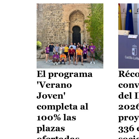
El programa
Réco
'Verano
conv
Joven'
del 
completa al
2026
100% las
proy
plazas
336 
ofertadas
soci