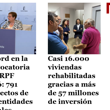
El je
rd en la
Casi 16.000
ocatoria
viviendas
IRPF
rehabilitadas
: 791
gracias a más
ectos de
de 57 millones
entidades
de inversión
ales