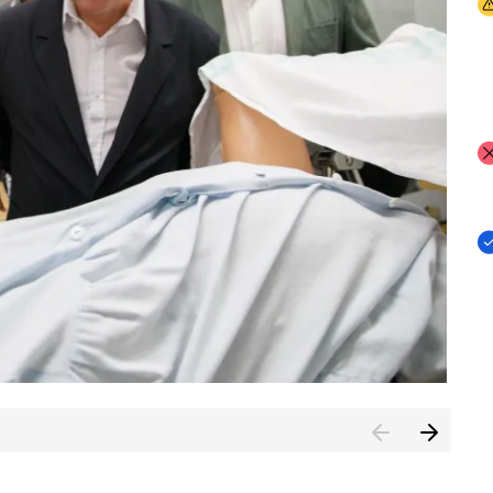
I
I
I
n de Cuenca (CESICU)