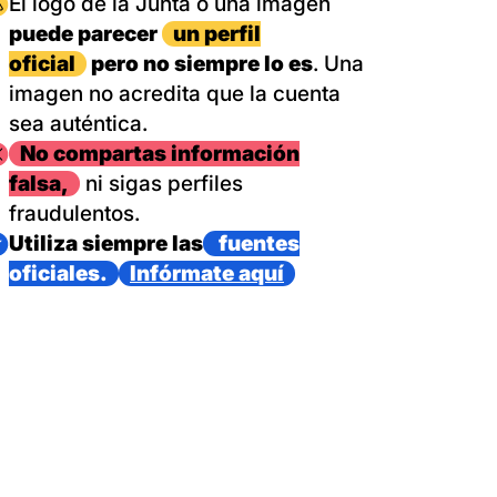
magen
El logo de la Junta o una imagen
puede parecer
un perfil
oficial
pero no siempre lo es
. Una
imagen no acredita que la cuenta
sea auténtica.
magen
No compartas información
falsa,
ni sigas perfiles
fraudulentos.
magen
Utiliza siempre las
fuentes
oficiales.
Infórmate aquí