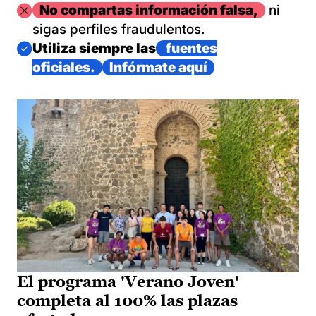
Imagen
No compartas información falsa,
ni
sigas perfiles fraudulentos.
Imagen
Utiliza siempre las
fuentes
oficiales.
Infórmate aquí
El programa 'Verano Joven'
completa al 100% las plazas