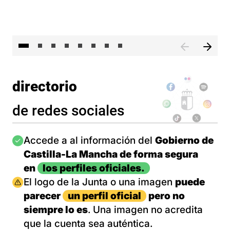
El 
directorio
de redes sociales
Imagen
Accede a al información del
Gobierno de
Castilla-La Mancha de forma segura
en
los perfiles oficiales.
Imagen
El logo de la Junta o una imagen
puede
parecer
un perfil oficial
pero no
siempre lo es
. Una imagen no acredita
que la cuenta sea auténtica.