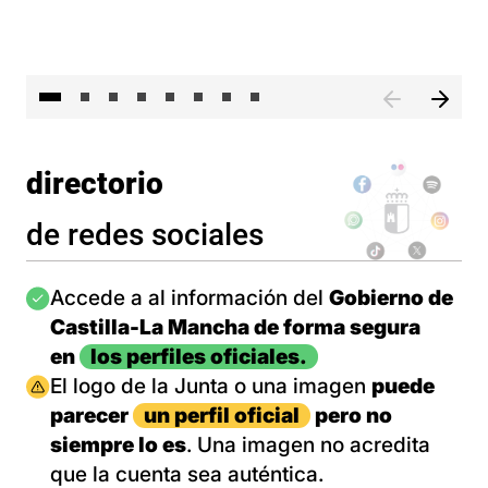
El 
directorio
de redes sociales
Imagen
Accede a al información del
Gobierno de
Castilla-La Mancha de forma segura
en
los perfiles oficiales.
Imagen
El logo de la Junta o una imagen
puede
parecer
un perfil oficial
pero no
siempre lo es
. Una imagen no acredita
que la cuenta sea auténtica.