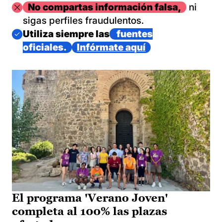
Imagen
No compartas información falsa,
ni
sigas perfiles fraudulentos.
Imagen
Utiliza siempre las
fuentes
oficiales.
Infórmate aquí
El programa 'Verano Joven'
completa al 100% las plazas