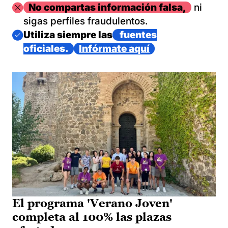
Imagen
No compartas información falsa,
ni
sigas perfiles fraudulentos.
Imagen
Utiliza siempre las
fuentes
oficiales.
Infórmate aquí
El programa 'Verano Joven'
completa al 100% las plazas