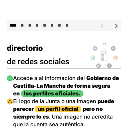
El 
directorio
de redes sociales
Imagen
Accede a al información del
Gobierno de
Castilla-La Mancha de forma segura
en
los perfiles oficiales.
Imagen
El logo de la Junta o una imagen
puede
parecer
un perfil oficial
pero no
siempre lo es
. Una imagen no acredita
que la cuenta sea auténtica.