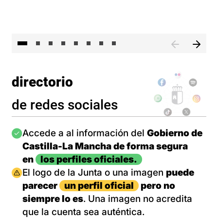
El 
directorio
de redes sociales
Imagen
Accede a al información del
Gobierno de
Castilla-La Mancha de forma segura
en
los perfiles oficiales.
Imagen
El logo de la Junta o una imagen
puede
parecer
un perfil oficial
pero no
siempre lo es
. Una imagen no acredita
que la cuenta sea auténtica.