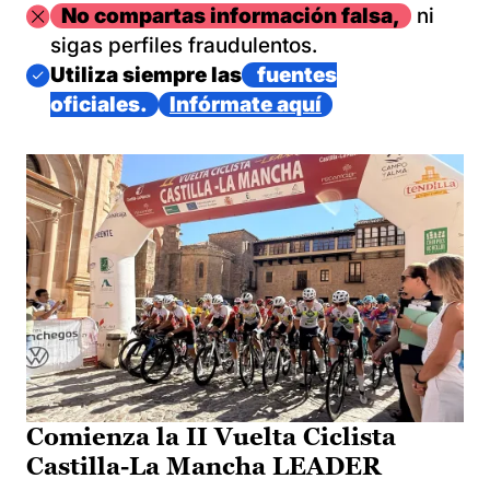
Imagen
No compartas información falsa,
ni
sigas perfiles fraudulentos.
Imagen
Utiliza siempre las
fuentes
oficiales.
Infórmate aquí
Comienza la II Vuelta Ciclista
Castilla-La Mancha LEADER