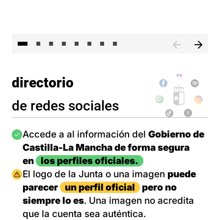
El 
directorio
de redes sociales
Imagen
Accede a al información del
Gobierno de
Castilla-La Mancha de forma segura
en
los perfiles oficiales.
Imagen
El logo de la Junta o una imagen
puede
parecer
un perfil oficial
pero no
siempre lo es
. Una imagen no acredita
que la cuenta sea auténtica.