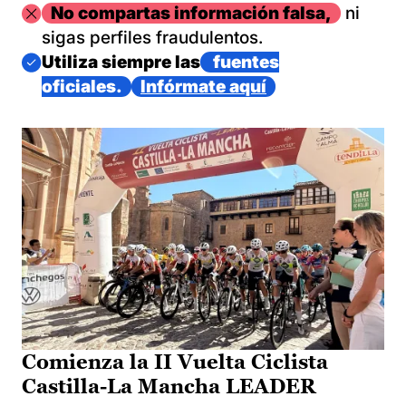
Imagen
No compartas información falsa,
ni
sigas perfiles fraudulentos.
Imagen
Utiliza siempre las
fuentes
oficiales.
Infórmate aquí
Comienza la II Vuelta Ciclista
Castilla-La Mancha LEADER