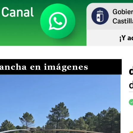
Mancha en imágenes
I