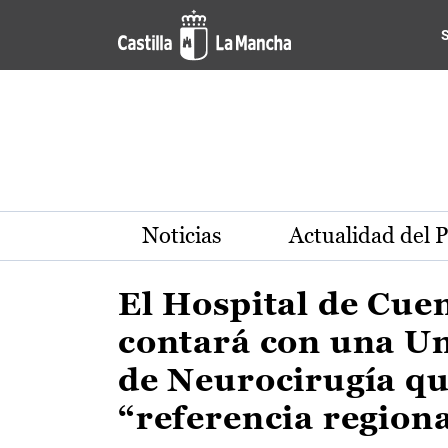
Actualidad de la región de 
Pasar al contenido principal
Noticias
Actualidad del 
El Hospital de Cue
contará con una U
de Neurocirugía qu
“referencia region