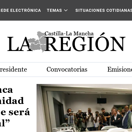
Castilla-La Mancha
SEDE ELECTRÓNICA
TEMAS
SITUACIONES COTIDIANA
Presidente
Convocatorias
Emisione
nca
nidad
e será
al”