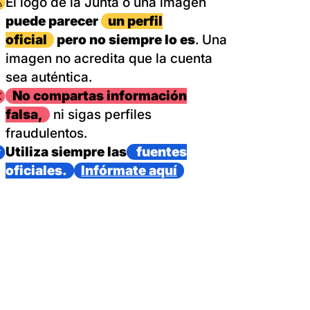
magen
El logo de la Junta o una imagen
puede parecer
un perfil
oficial
pero no siempre lo es
. Una
imagen no acredita que la cuenta
sea auténtica.
magen
No compartas información
falsa,
ni sigas perfiles
fraudulentos.
magen
Utiliza siempre las
fuentes
oficiales.
Infórmate aquí
as con un dispositivo internacional de bomberos forestales,