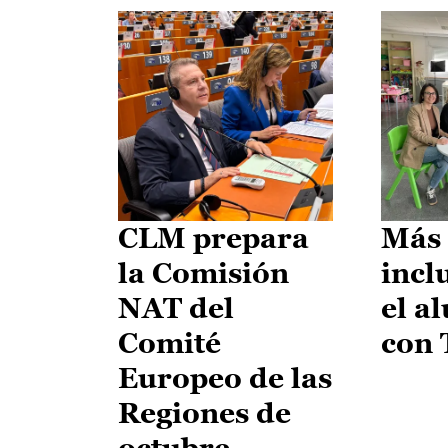
CLM prepara
Más 
la Comisión
incl
NAT del
el a
Comité
con
Europeo de las
Regiones de
octubre