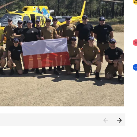
I
I
I
rcambiar por tercer año consecutivo formación y experienci