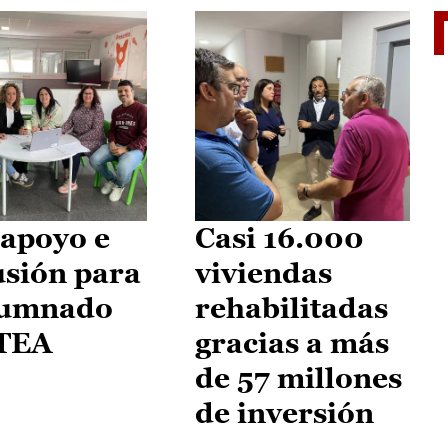
II Vu
apoyo e
Casi 16.000
usión para
viviendas
lumnado
rehabilitadas
 TEA
gracias a más
de 57 millones
de inversión