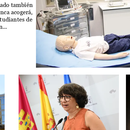
iado también
enca acogerá,
studiantes de
...