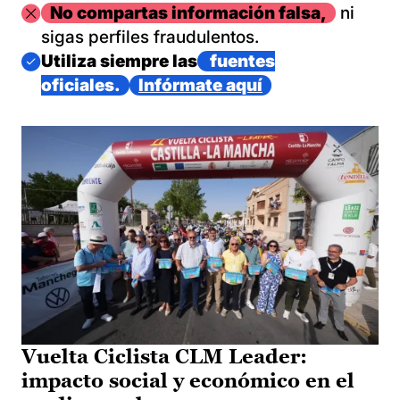
Imagen
No compartas información falsa,
ni
sigas perfiles fraudulentos.
Imagen
Utiliza siempre las
fuentes
oficiales.
Infórmate aquí
Vuelta Ciclista CLM Leader:
impacto social y económico en el