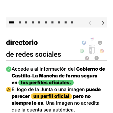
II 
directorio
de redes sociales
Imagen
Accede a al información del
Gobierno de
Castilla-La Mancha de forma segura
en
los perfiles oficiales.
Imagen
El logo de la Junta o una imagen
puede
parecer
un perfil oficial
pero no
siempre lo es
. Una imagen no acredita
que la cuenta sea auténtica.