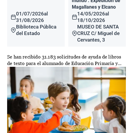
mundo". Expedición de
Magallanes y Elcano
01/07/2026
al
14/05/2026
al
31/08/2026
18/10/2026
Biblioteca Pública
MUSEO DE SANTA
del Estado
CRUZ C/ Miguel de
Cervantes, 3
Se han recibido 31.183 solicitudes de ayuda de libros
de texto para el alumnado de Educación Primaria y...