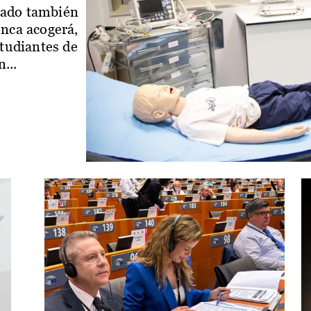
iado también
enca acogerá,
studiantes de
...