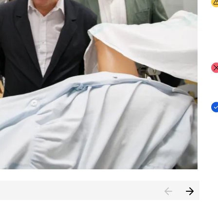
I
I
I
n de Cuenca (CESICU)