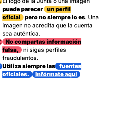
magen
El logo de la Junta o una imagen
puede parecer
un perfil
oficial
pero no siempre lo es
. Una
imagen no acredita que la cuenta
sea auténtica.
magen
No compartas información
falsa,
ni sigas perfiles
fraudulentos.
magen
Utiliza siempre las
fuentes
oficiales.
Infórmate aquí