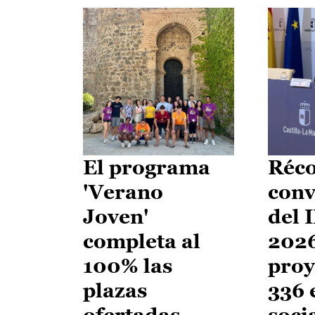
El programa
Réco
'Verano
conv
Joven'
del 
completa al
2026
100% las
proy
plazas
336 
ofertadas
soci