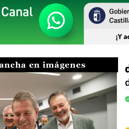
Mancha en imágenes
I