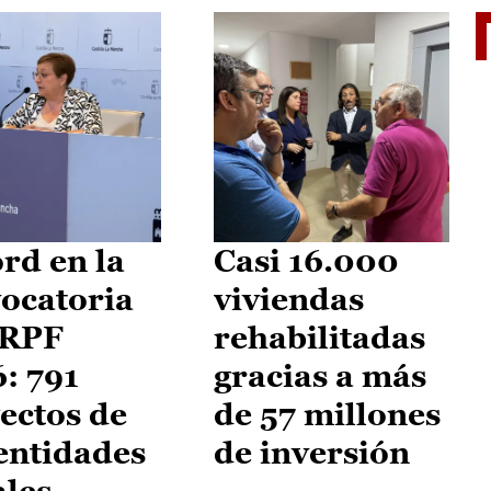
El je
rd en la
Casi 16.000
ocatoria
viviendas
IRPF
rehabilitadas
: 791
gracias a más
ectos de
de 57 millones
entidades
de inversión
ales