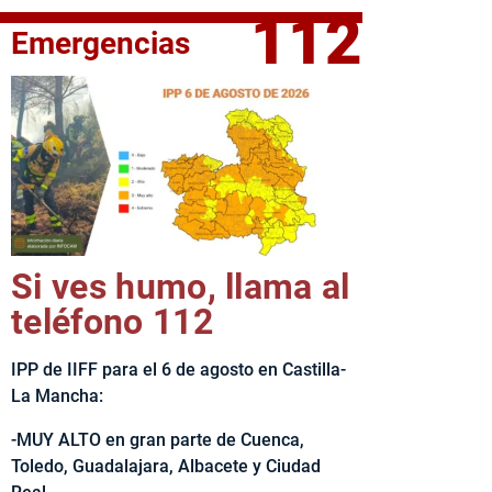
112
Emergencias
fe del Ejecutivo castellanomanchego, Emiliano García-Page, 
Si ves humo, llama al
teléfono 112
IPP de IIFF para el 6 de agosto en Castilla-
La Mancha:
-MUY ALTO en gran parte de Cuenca,
Toledo, Guadalajara, Albacete y Ciudad