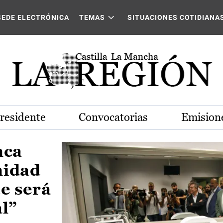
Castilla-La Mancha
SEDE ELECTRÓNICA
TEMAS
SITUACIONES COTIDIANA
Presidente
Convocatorias
Emisione
nca
nidad
e será
al”