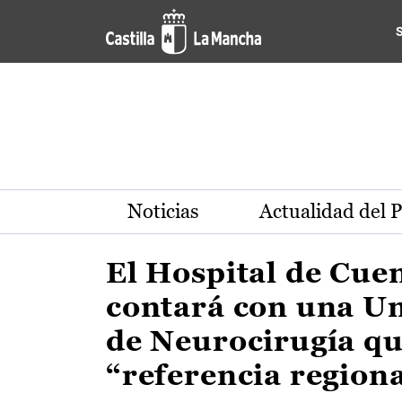
Actualidad de la región de 
Pasar al contenido principal
Noticias
Actualidad del 
El Hospital de Cue
contará con una U
de Neurocirugía qu
“referencia region