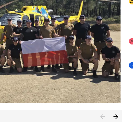
I
I
I
rcambiar por tercer año consecutivo formación y experienci