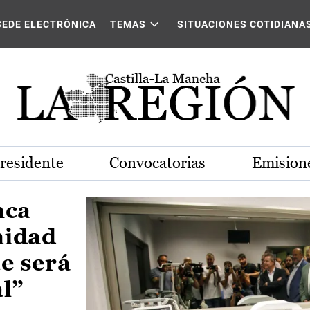
Castilla-La Mancha
SEDE ELECTRÓNICA
TEMAS
SITUACIONES COTIDIANA
Presidente
Convocatorias
Emisione
nca
nidad
e será
al”