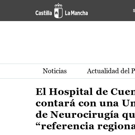
Actualidad de la región de 
Pasar al contenido principal
Noticias
Actualidad del 
El Hospital de Cue
contará con una U
de Neurocirugía qu
“referencia region