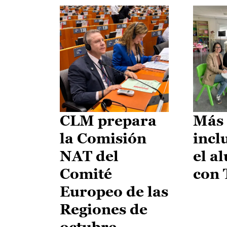
CLM prepara
Más 
la Comisión
incl
NAT del
el a
Comité
con
Europeo de las
Regiones de
octubre