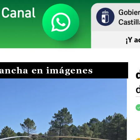
Mancha en imágenes
I