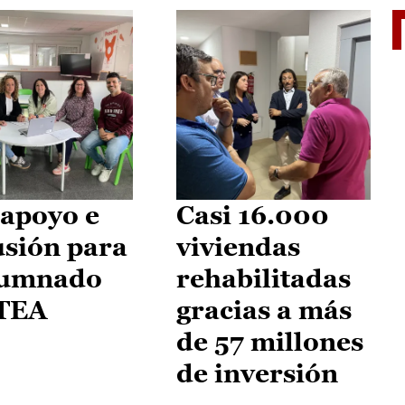
II Vu
apoyo e
Casi 16.000
usión para
viviendas
lumnado
rehabilitadas
 TEA
gracias a más
de 57 millones
de inversión