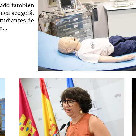
iado también
enca acogerá,
studiantes de
...