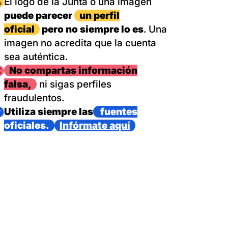
magen
El logo de la Junta o una imagen
puede parecer
un perfil
oficial
pero no siempre lo es
. Una
imagen no acredita que la cuenta
sea auténtica.
magen
No compartas información
falsa,
ni sigas perfiles
fraudulentos.
magen
Utiliza siempre las
fuentes
oficiales.
Infórmate aquí
as con un dispositivo internacional de bomberos forestales,