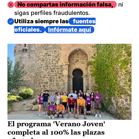
Imagen
No compartas información falsa,
ni
sigas perfiles fraudulentos.
Imagen
Utiliza siempre las
fuentes
oficiales.
Infórmate aquí
El programa 'Verano Joven'
completa al 100% las plazas