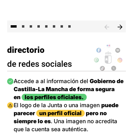
El 
directorio
de redes sociales
Imagen
Accede a al información del
Gobierno de
Castilla-La Mancha de forma segura
en
los perfiles oficiales.
Imagen
El logo de la Junta o una imagen
puede
parecer
un perfil oficial
pero no
siempre lo es
. Una imagen no acredita
que la cuenta sea auténtica.