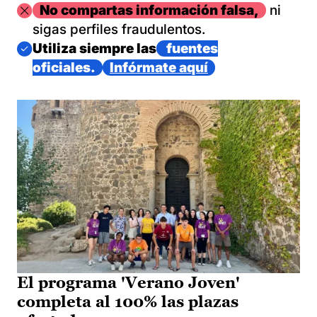
Imagen
No compartas información falsa,
ni
sigas perfiles fraudulentos.
Imagen
Utiliza siempre las
fuentes
oficiales.
Infórmate aquí
El programa 'Verano Joven'
completa al 100% las plazas