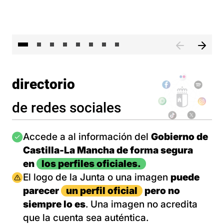
El 
directorio
de redes sociales
Imagen
Accede a al información del
Gobierno de
Castilla-La Mancha de forma segura
en
los perfiles oficiales.
Imagen
El logo de la Junta o una imagen
puede
parecer
un perfil oficial
pero no
siempre lo es
. Una imagen no acredita
que la cuenta sea auténtica.