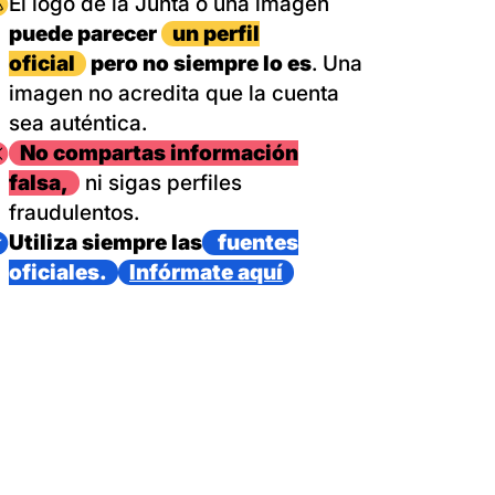
magen
El logo de la Junta o una imagen
puede parecer
un perfil
oficial
pero no siempre lo es
. Una
imagen no acredita que la cuenta
sea auténtica.
magen
No compartas información
falsa,
ni sigas perfiles
fraudulentos.
magen
Utiliza siempre las
fuentes
oficiales.
Infórmate aquí