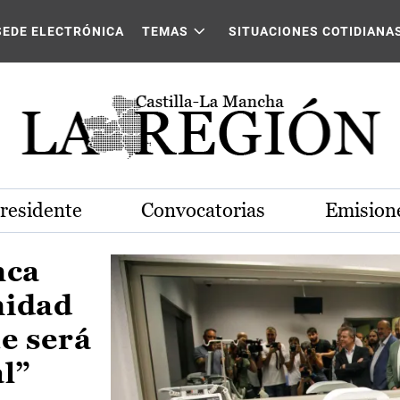
Castilla-La Mancha
SEDE ELECTRÓNICA
TEMAS
SITUACIONES COTIDIANA
Presidente
Convocatorias
Emisione
nca
nidad
e será
al”