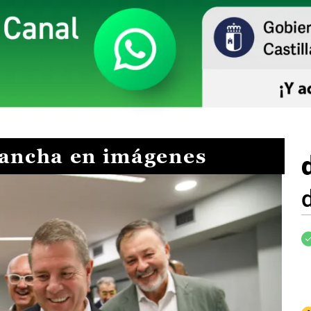
Mancha en imágenes
I