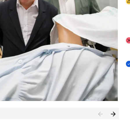
I
I
I
n de Cuenca (CESICU)