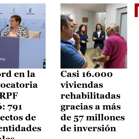
El je
rd en la
Casi 16.000
ocatoria
viviendas
IRPF
rehabilitadas
: 791
gracias a más
ectos de
de 57 millones
entidades
de inversión
ales