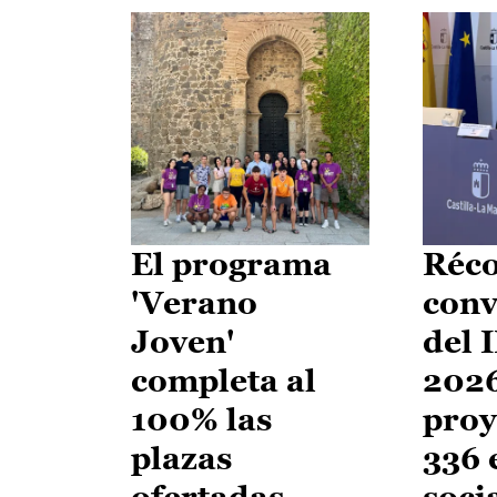
El programa
Réco
'Verano
conv
Joven'
del 
completa al
2026
100% las
proy
plazas
336 
ofertadas
soci