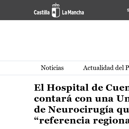
Actualidad de la región de 
Pasar al contenido principal
Noticias
Actualidad del 
El Hospital de Cue
contará con una U
de Neurocirugía qu
“referencia region