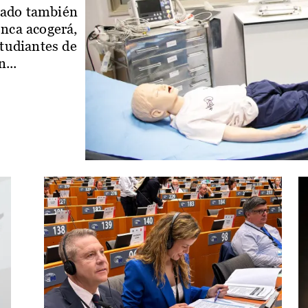
iado también
enca acogerá,
studiantes de
...