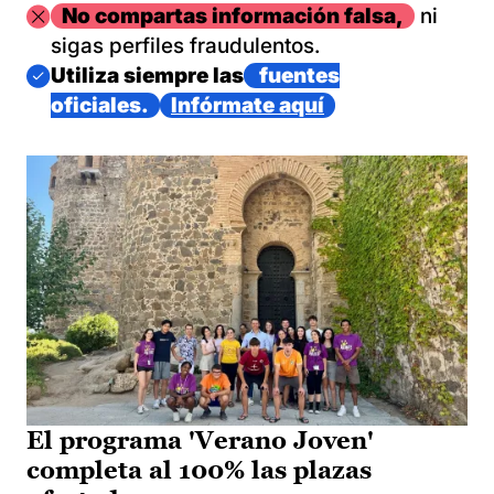
Imagen
No compartas información falsa,
ni
sigas perfiles fraudulentos.
Imagen
Utiliza siempre las
fuentes
oficiales.
Infórmate aquí
El programa 'Verano Joven'
completa al 100% las plazas