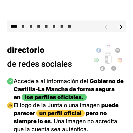
El 
directorio
de redes sociales
Imagen
Accede a al información del
Gobierno de
Castilla-La Mancha de forma segura
en
los perfiles oficiales.
Imagen
El logo de la Junta o una imagen
puede
parecer
un perfil oficial
pero no
siempre lo es
. Una imagen no acredita
que la cuenta sea auténtica.