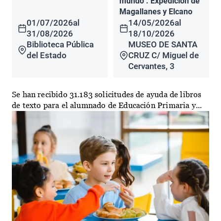
mundo". Expedición de
Magallanes y Elcano
01/07/2026
al
14/05/2026
al
31/08/2026
18/10/2026
Biblioteca Pública
MUSEO DE SANTA
del Estado
CRUZ C/ Miguel de
Cervantes, 3
Se han recibido 31.183 solicitudes de ayuda de libros
de texto para el alumnado de Educación Primaria y...