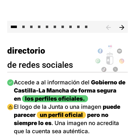
II 
directorio
de redes sociales
Imagen
Accede a al información del
Gobierno de
Castilla-La Mancha de forma segura
en
los perfiles oficiales.
Imagen
El logo de la Junta o una imagen
puede
parecer
un perfil oficial
pero no
siempre lo es
. Una imagen no acredita
que la cuenta sea auténtica.