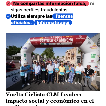
Imagen
No compartas información falsa,
ni
sigas perfiles fraudulentos.
Imagen
Utiliza siempre las
fuentes
oficiales.
Infórmate aquí
Vuelta Ciclista CLM Leader:
impacto social y económico en el