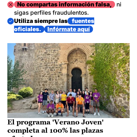
Imagen
No compartas información falsa,
ni
sigas perfiles fraudulentos.
Imagen
Utiliza siempre las
fuentes
oficiales.
Infórmate aquí
El programa 'Verano Joven'
completa al 100% las plazas