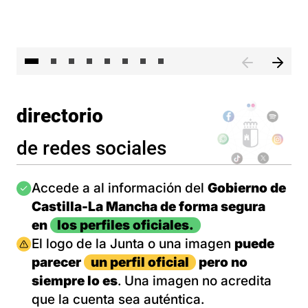
El 
directorio
de redes sociales
Imagen
Accede a al información del
Gobierno de
Castilla-La Mancha de forma segura
en
los perfiles oficiales.
Imagen
El logo de la Junta o una imagen
puede
parecer
un perfil oficial
pero no
siempre lo es
. Una imagen no acredita
que la cuenta sea auténtica.