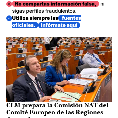
Imagen
No compartas información falsa,
ni
sigas perfiles fraudulentos.
Imagen
Utiliza siempre las
fuentes
oficiales.
Infórmate aquí
CLM prepara la Comisión NAT del
Comité Europeo de las Regiones