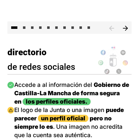
II 
directorio
de redes sociales
Imagen
Accede a al información del
Gobierno de
Castilla-La Mancha de forma segura
en
los perfiles oficiales.
Imagen
El logo de la Junta o una imagen
puede
parecer
un perfil oficial
pero no
siempre lo es
. Una imagen no acredita
que la cuenta sea auténtica.