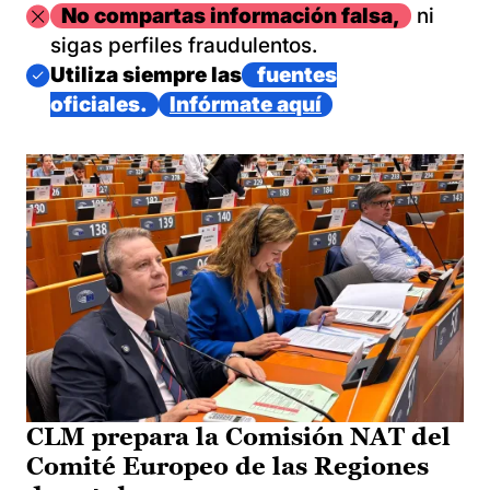
Imagen
No compartas información falsa,
ni
sigas perfiles fraudulentos.
Imagen
Utiliza siempre las
fuentes
oficiales.
Infórmate aquí
CLM prepara la Comisión NAT del
Comité Europeo de las Regiones