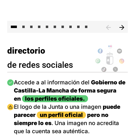
II 
directorio
de redes sociales
Imagen
Accede a al información del
Gobierno de
Castilla-La Mancha de forma segura
en
los perfiles oficiales.
Imagen
El logo de la Junta o una imagen
puede
parecer
un perfil oficial
pero no
siempre lo es
. Una imagen no acredita
que la cuenta sea auténtica.