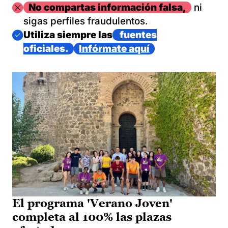
Imagen
No compartas información falsa,
ni
sigas perfiles fraudulentos.
Imagen
Utiliza siempre las
fuentes
oficiales.
Infórmate aquí
El programa 'Verano Joven'
completa al 100% las plazas