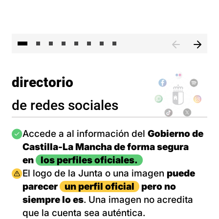
El 
directorio
de redes sociales
Imagen
Accede a al información del
Gobierno de
Castilla-La Mancha de forma segura
en
los perfiles oficiales.
Imagen
El logo de la Junta o una imagen
puede
parecer
un perfil oficial
pero no
siempre lo es
. Una imagen no acredita
que la cuenta sea auténtica.