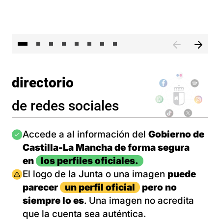
El 
directorio
de redes sociales
Imagen
Accede a al información del
Gobierno de
Castilla-La Mancha de forma segura
en
los perfiles oficiales.
Imagen
El logo de la Junta o una imagen
puede
parecer
un perfil oficial
pero no
siempre lo es
. Una imagen no acredita
que la cuenta sea auténtica.