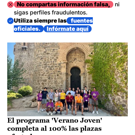
Imagen
No compartas información falsa,
ni
sigas perfiles fraudulentos.
Imagen
Utiliza siempre las
fuentes
oficiales.
Infórmate aquí
El programa 'Verano Joven'
completa al 100% las plazas