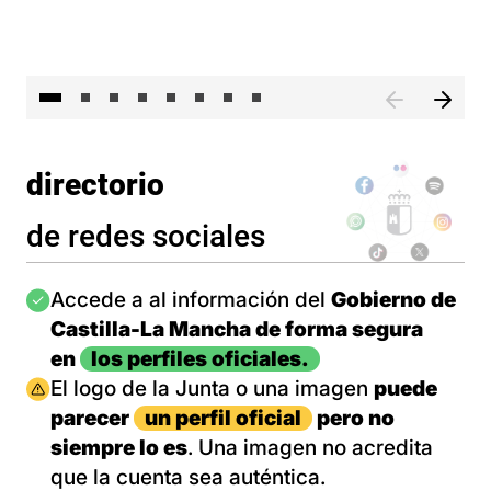
El 
directorio
de redes sociales
Imagen
Accede a al información del
Gobierno de
Castilla-La Mancha de forma segura
en
los perfiles oficiales.
Imagen
El logo de la Junta o una imagen
puede
parecer
un perfil oficial
pero no
siempre lo es
. Una imagen no acredita
que la cuenta sea auténtica.