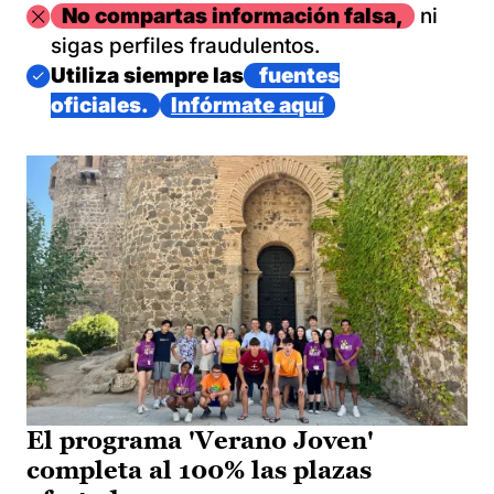
Imagen
No compartas información falsa,
ni
sigas perfiles fraudulentos.
Imagen
Utiliza siempre las
fuentes
oficiales.
Infórmate aquí
El programa 'Verano Joven'
completa al 100% las plazas