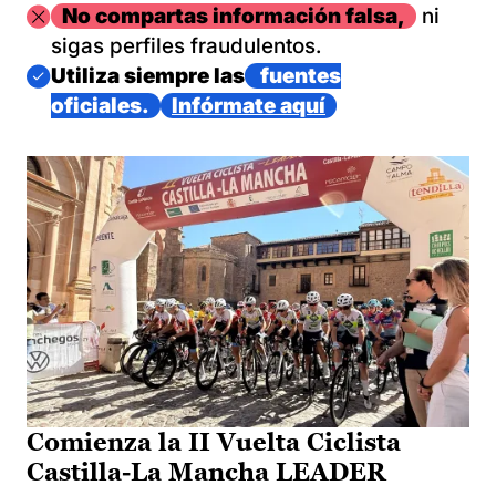
Imagen
No compartas información falsa,
ni
sigas perfiles fraudulentos.
Imagen
Utiliza siempre las
fuentes
oficiales.
Infórmate aquí
Comienza la II Vuelta Ciclista
Castilla-La Mancha LEADER