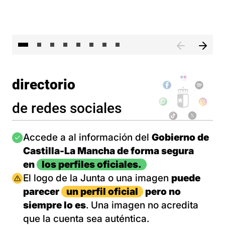
El 
directorio
de redes sociales
Imagen
Accede a al información del
Gobierno de
Castilla-La Mancha de forma segura
en
los perfiles oficiales.
Imagen
El logo de la Junta o una imagen
puede
parecer
un perfil oficial
pero no
siempre lo es
. Una imagen no acredita
que la cuenta sea auténtica.