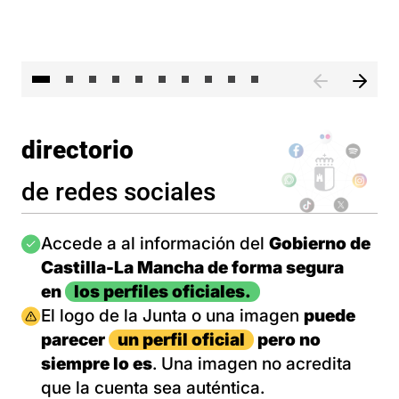
II 
directorio
de redes sociales
Imagen
Accede a al información del
Gobierno de
Castilla-La Mancha de forma segura
en
los perfiles oficiales.
Imagen
El logo de la Junta o una imagen
puede
parecer
un perfil oficial
pero no
siempre lo es
. Una imagen no acredita
que la cuenta sea auténtica.