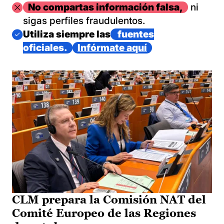
Imagen
No compartas información falsa,
ni
sigas perfiles fraudulentos.
Imagen
Utiliza siempre las
fuentes
oficiales.
Infórmate aquí
CLM prepara la Comisión NAT del
Comité Europeo de las Regiones