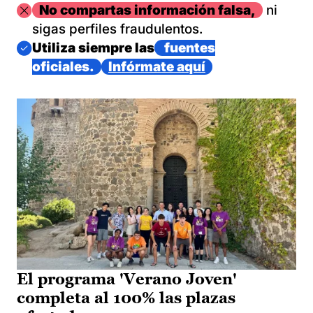
Imagen
No compartas información falsa,
ni
sigas perfiles fraudulentos.
Imagen
Utiliza siempre las
fuentes
oficiales.
Infórmate aquí
El programa 'Verano Joven'
completa al 100% las plazas