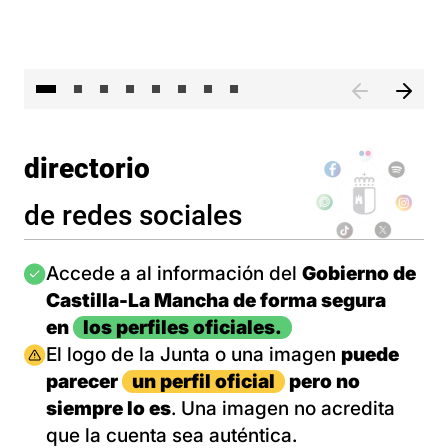
El 
directorio
de redes sociales
Imagen
Accede a al información del
Gobierno de
Castilla-La Mancha de forma segura
en
los perfiles oficiales.
Imagen
El logo de la Junta o una imagen
puede
parecer
un perfil oficial
pero no
siempre lo es
. Una imagen no acredita
que la cuenta sea auténtica.