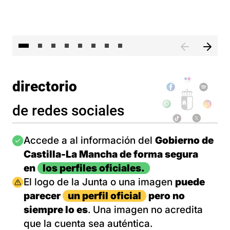
El 
directorio
de redes sociales
Imagen
Accede a al información del
Gobierno de
Castilla-La Mancha de forma segura
en
los perfiles oficiales.
Imagen
El logo de la Junta o una imagen
puede
parecer
un perfil oficial
pero no
siempre lo es
. Una imagen no acredita
que la cuenta sea auténtica.