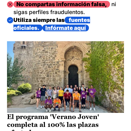
Imagen
No compartas información falsa,
ni
sigas perfiles fraudulentos.
Imagen
Utiliza siempre las
fuentes
oficiales.
Infórmate aquí
El programa 'Verano Joven'
completa al 100% las plazas