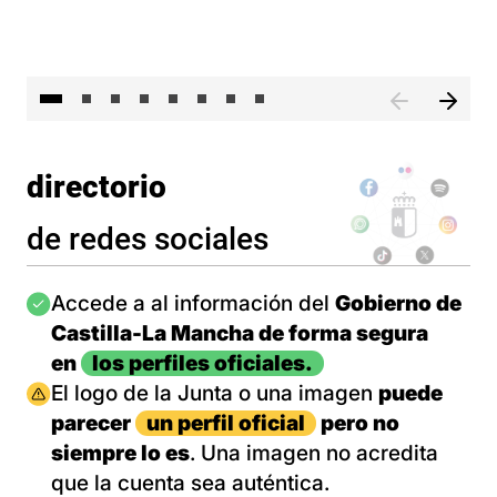
El 
directorio
de redes sociales
Imagen
Accede a al información del
Gobierno de
Castilla-La Mancha de forma segura
en
los perfiles oficiales.
Imagen
El logo de la Junta o una imagen
puede
parecer
un perfil oficial
pero no
siempre lo es
. Una imagen no acredita
que la cuenta sea auténtica.