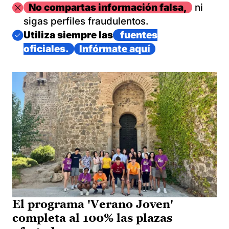
Imagen
No compartas información falsa,
ni
sigas perfiles fraudulentos.
Imagen
Utiliza siempre las
fuentes
oficiales.
Infórmate aquí
El programa 'Verano Joven'
completa al 100% las plazas