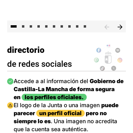
II 
directorio
de redes sociales
Imagen
Accede a al información del
Gobierno de
Castilla-La Mancha de forma segura
en
los perfiles oficiales.
Imagen
El logo de la Junta o una imagen
puede
parecer
un perfil oficial
pero no
siempre lo es
. Una imagen no acredita
que la cuenta sea auténtica.