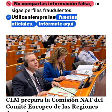
Imagen
No compartas información falsa,
ni
sigas perfiles fraudulentos.
Imagen
Utiliza siempre las
fuentes
oficiales.
Infórmate aquí
CLM prepara la Comisión NAT del
Comité Europeo de las Regiones