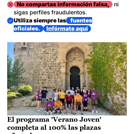
Imagen
No compartas información falsa,
ni
sigas perfiles fraudulentos.
Imagen
Utiliza siempre las
fuentes
oficiales.
Infórmate aquí
El programa 'Verano Joven'
completa al 100% las plazas