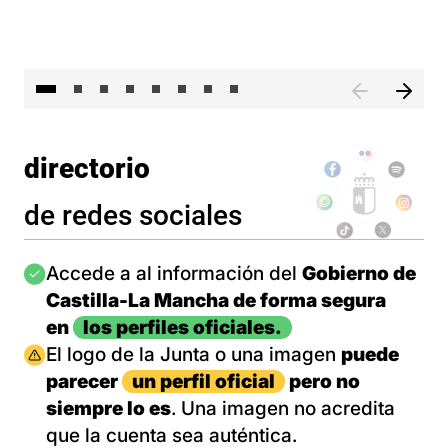
El 
directorio
de redes sociales
Imagen
Accede a al información del
Gobierno de
Castilla-La Mancha de forma segura
en
los perfiles oficiales.
Imagen
El logo de la Junta o una imagen
puede
parecer
un perfil oficial
pero no
siempre lo es
. Una imagen no acredita
que la cuenta sea auténtica.