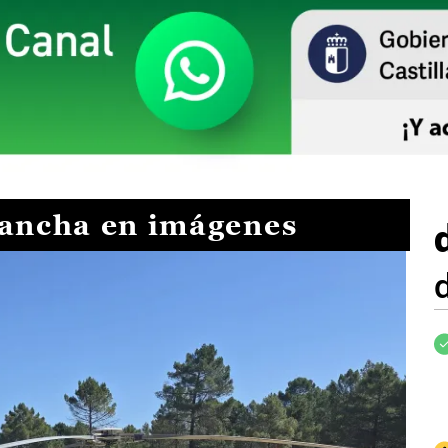
Mancha en imágenes
I