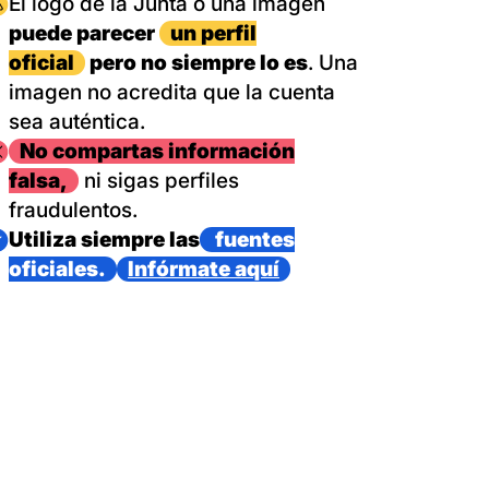
magen
El logo de la Junta o una imagen
puede parecer
un perfil
oficial
pero no siempre lo es
. Una
imagen no acredita que la cuenta
sea auténtica.
magen
No compartas información
falsa,
ni sigas perfiles
fraudulentos.
magen
Utiliza siempre las
fuentes
oficiales.
Infórmate aquí
as con un dispositivo internacional de bomberos forestales,