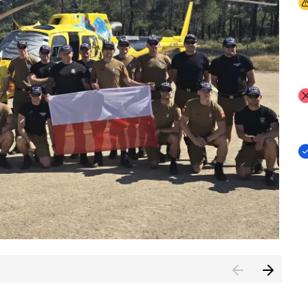
I
I
I
rcambiar por tercer año consecutivo formación y experienci