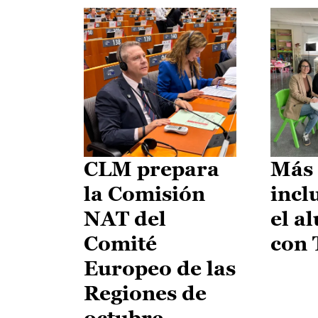
CLM prepara
Más 
la Comisión
incl
NAT del
el a
Comité
con
Europeo de las
Regiones de
octubre