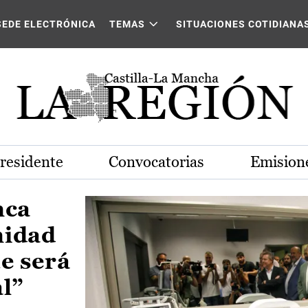
Castilla-La Mancha
SEDE ELECTRÓNICA
TEMAS
SITUACIONES COTIDIANA
Presidente
Convocatorias
Emisione
nca
nidad
e será
al”