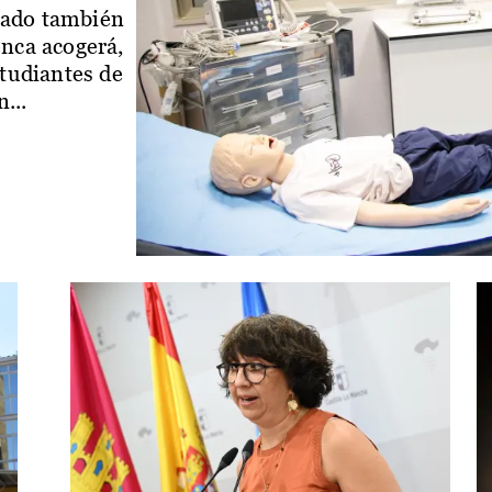
iado también
enca acogerá,
studiantes de
...