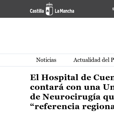
Actualidad de la región de 
Pasar al contenido principal
Noticias
Actualidad del 
El Hospital de Cue
contará con una U
de Neurocirugía qu
“referencia region