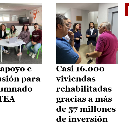
II Vu
apoyo e
Casi 16.000
usión para
viviendas
lumnado
rehabilitadas
 TEA
gracias a más
de 57 millones
de inversión