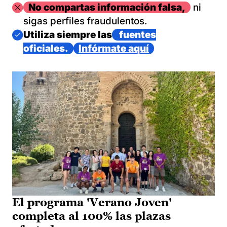
Imagen
No compartas información falsa,
ni
sigas perfiles fraudulentos.
Imagen
Utiliza siempre las
fuentes
oficiales.
Infórmate aquí
El programa 'Verano Joven'
completa al 100% las plazas