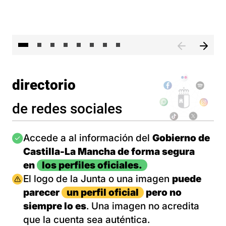
El 
directorio
de redes sociales
Imagen
Accede a al información del
Gobierno de
Castilla-La Mancha de forma segura
en
los perfiles oficiales.
Imagen
El logo de la Junta o una imagen
puede
parecer
un perfil oficial
pero no
siempre lo es
. Una imagen no acredita
que la cuenta sea auténtica.