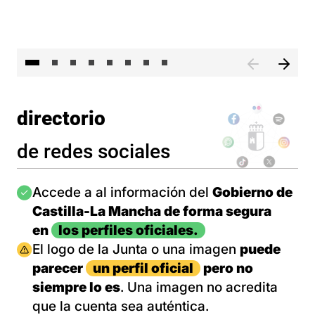
El 
directorio
de redes sociales
Imagen
Accede a al información del
Gobierno de
Castilla-La Mancha de forma segura
en
los perfiles oficiales.
Imagen
El logo de la Junta o una imagen
puede
parecer
un perfil oficial
pero no
siempre lo es
. Una imagen no acredita
que la cuenta sea auténtica.