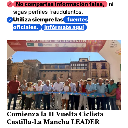
Imagen
No compartas información falsa,
ni
sigas perfiles fraudulentos.
Imagen
Utiliza siempre las
fuentes
oficiales.
Infórmate aquí
Comienza la II Vuelta Ciclista
Castilla-La Mancha LEADER