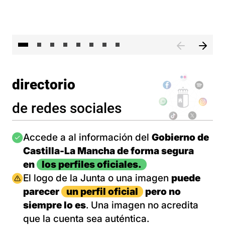
El 
directorio
de redes sociales
Imagen
Accede a al información del
Gobierno de
Castilla-La Mancha de forma segura
en
los perfiles oficiales.
Imagen
El logo de la Junta o una imagen
puede
parecer
un perfil oficial
pero no
siempre lo es
. Una imagen no acredita
que la cuenta sea auténtica.