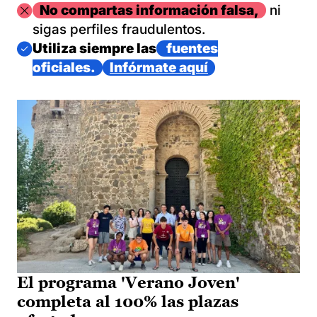
Imagen
No compartas información falsa,
ni
sigas perfiles fraudulentos.
Imagen
Utiliza siempre las
fuentes
oficiales.
Infórmate aquí
El programa 'Verano Joven'
completa al 100% las plazas