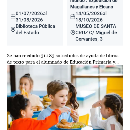
mundo". Expedición de
Magallanes y Elcano
01/07/2026
al
14/05/2026
al
31/08/2026
18/10/2026
Biblioteca Pública
MUSEO DE SANTA
del Estado
CRUZ C/ Miguel de
Cervantes, 3
Se han recibido 31.183 solicitudes de ayuda de libros
de texto para el alumnado de Educación Primaria y...