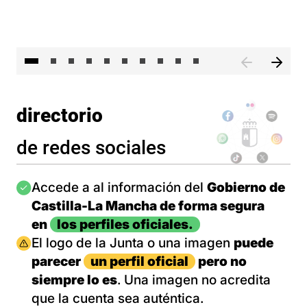
II 
directorio
de redes sociales
Imagen
Accede a al información del
Gobierno de
Castilla-La Mancha de forma segura
en
los perfiles oficiales.
Imagen
El logo de la Junta o una imagen
puede
parecer
un perfil oficial
pero no
siempre lo es
. Una imagen no acredita
que la cuenta sea auténtica.