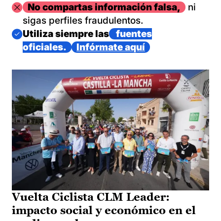
Imagen
No compartas información falsa,
ni
sigas perfiles fraudulentos.
Imagen
Utiliza siempre las
fuentes
oficiales.
Infórmate aquí
Vuelta Ciclista CLM Leader:
impacto social y económico en el