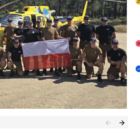
I
I
I
rcambiar por tercer año consecutivo formación y experienci