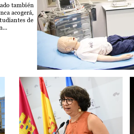
iado también
enca acogerá,
studiantes de
...