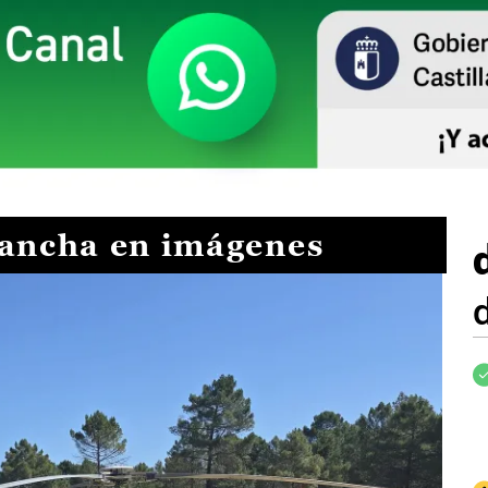
Mancha en imágenes
I