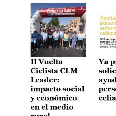
II Vuelta
Ya p
Ciclista CLM
solic
Leader:
ayud
impacto social
pers
y económico
celi
en el medio
rural