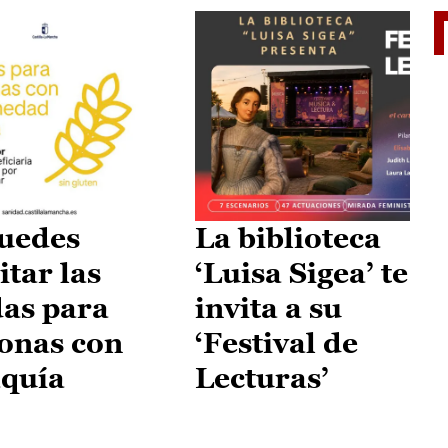
II Vu
uedes
La biblioteca
itar las
‘Luisa Sigea’ te
as para
invita a su
onas con
‘Festival de
aquía
Lecturas’