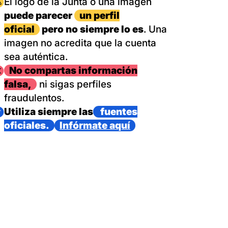
magen
El logo de la Junta o una imagen
puede parecer
un perfil
oficial
pero no siempre lo es
. Una
imagen no acredita que la cuenta
sea auténtica.
magen
No compartas información
falsa,
ni sigas perfiles
fraudulentos.
magen
Utiliza siempre las
fuentes
oficiales.
Infórmate aquí
as con un dispositivo internacional de bomberos forestales,