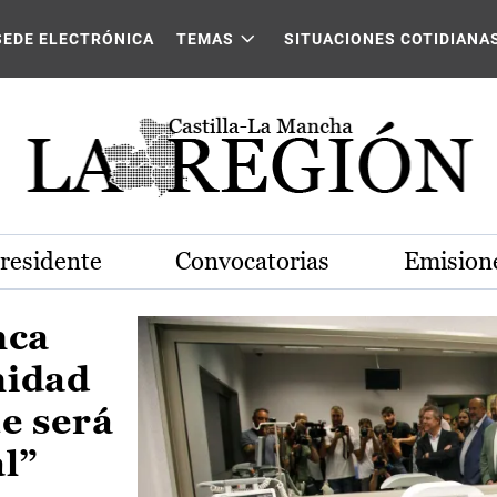
Castilla-La Mancha
SEDE ELECTRÓNICA
TEMAS
SITUACIONES COTIDIANA
Presidente
Convocatorias
Emisione
nca
nidad
e será
al”