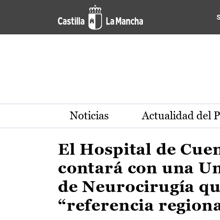
Actualidad de la región de 
Pasar al contenido principal
Noticias
Actualidad del 
El Hospital de Cue
contará con una U
de Neurocirugía qu
“referencia region