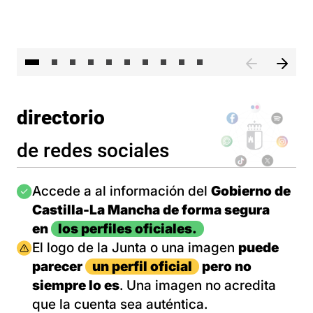
II 
directorio
de redes sociales
Imagen
Accede a al información del
Gobierno de
Castilla-La Mancha de forma segura
en
los perfiles oficiales.
Imagen
El logo de la Junta o una imagen
puede
parecer
un perfil oficial
pero no
siempre lo es
. Una imagen no acredita
que la cuenta sea auténtica.