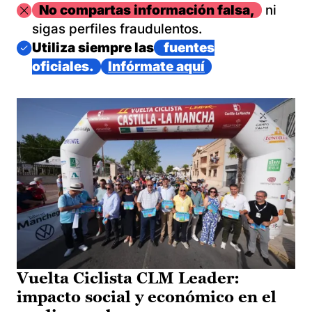
Imagen
No compartas información falsa,
ni
sigas perfiles fraudulentos.
Imagen
Utiliza siempre las
fuentes
oficiales.
Infórmate aquí
Vuelta Ciclista CLM Leader:
impacto social y económico en el