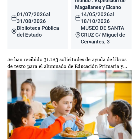
mundo". Expedición de
Magallanes y Elcano
01/07/2026
al
14/05/2026
al
31/08/2026
18/10/2026
Biblioteca Pública
MUSEO DE SANTA
del Estado
CRUZ C/ Miguel de
Cervantes, 3
Se han recibido 31.183 solicitudes de ayuda de libros
de texto para el alumnado de Educación Primaria y...