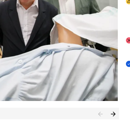
I
I
I
n de Cuenca (CESICU)