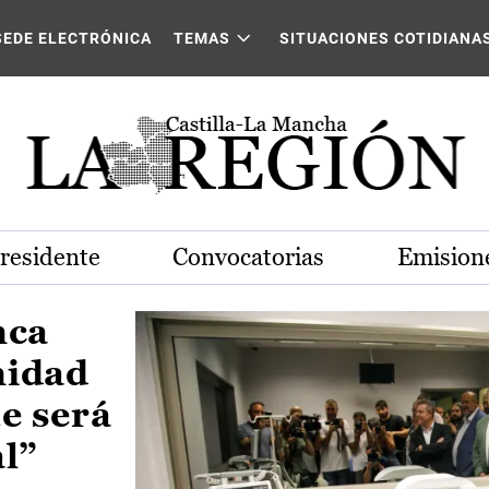
Castilla-La Mancha
SEDE ELECTRÓNICA
TEMAS
SITUACIONES COTIDIANA
Presidente
Convocatorias
Emisione
nca
nidad
e será
al”