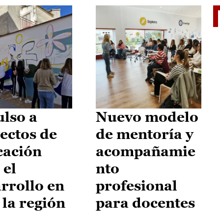
El je
lso a
Nuevo modelo
ectos de
de mentoría y
cación
acompañamie
 el
nto
rrollo en
profesional
 la región
para docentes