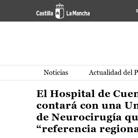
Actualidad de la región de 
Pasar al contenido principal
Noticias
Actualidad del 
El Hospital de Cue
contará con una U
de Neurocirugía qu
“referencia region