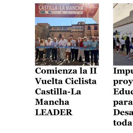
Comienza la II
Impu
Vuelta Ciclista
proy
Castilla-La
Edu
Mancha
para
LEADER
Desa
toda