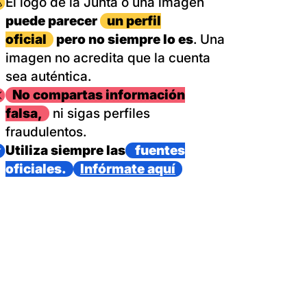
magen
El logo de la Junta o una imagen
puede parecer
un perfil
oficial
pero no siempre lo es
. Una
imagen no acredita que la cuenta
sea auténtica.
magen
No compartas información
falsa,
ni sigas perfiles
fraudulentos.
magen
Utiliza siempre las
fuentes
oficiales.
Infórmate aquí