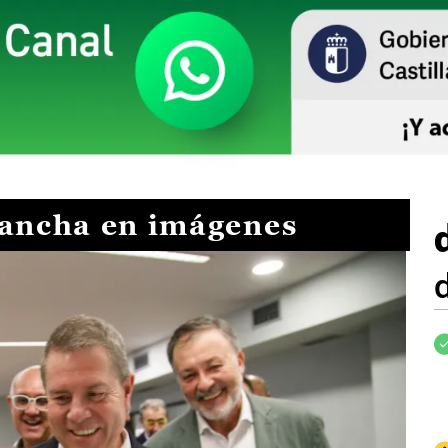
Mancha en imágenes
I