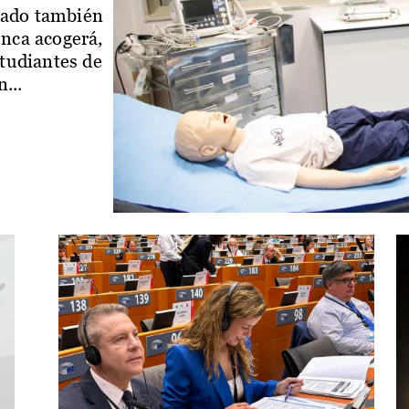
iado también
enca acogerá,
studiantes de
...