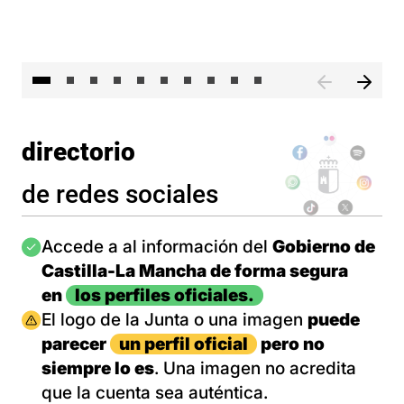
II 
directorio
de redes sociales
Imagen
Accede a al información del
Gobierno de
Castilla-La Mancha de forma segura
en
los perfiles oficiales.
Imagen
El logo de la Junta o una imagen
puede
parecer
un perfil oficial
pero no
siempre lo es
. Una imagen no acredita
que la cuenta sea auténtica.