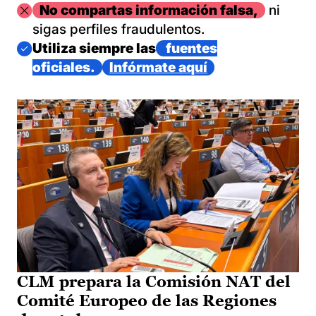
Imagen
No compartas información falsa,
ni
sigas perfiles fraudulentos.
Imagen
Utiliza siempre las
fuentes
oficiales.
Infórmate aquí
CLM prepara la Comisión NAT del
Comité Europeo de las Regiones