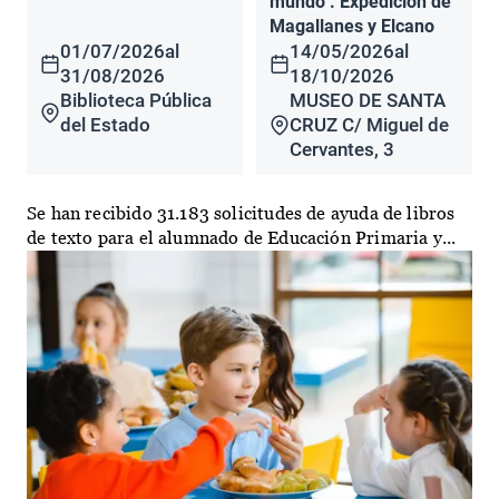
mundo". Expedición de
Magallanes y Elcano
01/07/2026
al
14/05/2026
al
31/08/2026
18/10/2026
Biblioteca Pública
MUSEO DE SANTA
del Estado
CRUZ C/ Miguel de
Cervantes, 3
Se han recibido 31.183 solicitudes de ayuda de libros
de texto para el alumnado de Educación Primaria y...