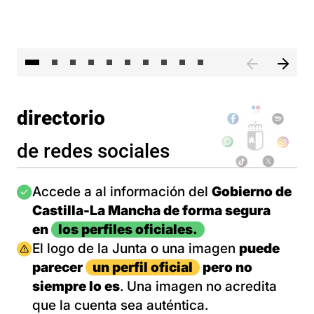
II 
directorio
de redes sociales
Imagen
Accede a al información del
Gobierno de
Castilla-La Mancha de forma segura
en
los perfiles oficiales.
Imagen
El logo de la Junta o una imagen
puede
parecer
un perfil oficial
pero no
siempre lo es
. Una imagen no acredita
que la cuenta sea auténtica.