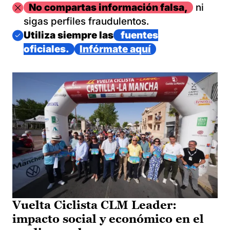
Imagen
No compartas información falsa,
ni
sigas perfiles fraudulentos.
Imagen
Utiliza siempre las
fuentes
oficiales.
Infórmate aquí
Vuelta Ciclista CLM Leader:
impacto social y económico en el